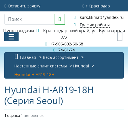
Оставить заявку
г.Краснодар
kurs.klimat@yandex.ru
График работы
Пункт выдачи:
Краснодарский край, ул. Бульварная
0
2/2
+7-906-692-60-68
74-61-74
Главная
Весь ассортимент
КАТАЛОГ
Настенные сплит системы
Hyundai
Hyundai H-AR19-18H
АКЦИИ И РАСПРОДАЖИ
Hyundai H-AR19-18H
БИБЛИОТЕКА
(Серия Seoul)
НОВОСТИ
КОНТАКТЫ
1
оценка
1
нет оценок
О КОМПАНИИ