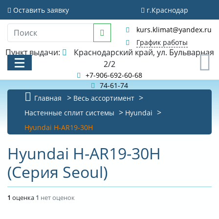
Оставить заявку
г.Краснодар
kurs.klimat@yandex.ru
График работы
Пункт выдачи:
Краснодарский край, ул. Бульварная
0
2/2
+7-906-692-60-68
74-61-74
Главная
Весь ассортимент
КАТАЛОГ
Настенные сплит системы
Hyundai
Hyundai H-AR19-30H
АКЦИИ И РАСПРОДАЖИ
Hyundai H-AR19-30H
БИБЛИОТЕКА
(Серия Seoul)
НОВОСТИ
КОНТАКТЫ
1
оценка
1
нет оценок
О КОМПАНИИ