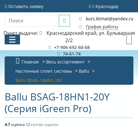
Оставить заявку
г.Краснодар
kurs.klimat@yandex.ru
График работы
Пункт выдачи:
Краснодарский край, ул. Бульварная
0
2/2
+7-906-692-60-68
74-61-74
Главная
Весь ассортимент
КАТАЛОГ
Настенные сплит системы
Ballu
Ballu BSAG-18HN1-20Y
АКЦИИ И РАСПРОДАЖИ
Ballu BSAG-18HN1-20Y
БИБЛИОТЕКА
(Серия iGreen Pro)
НОВОСТИ
КОНТАКТЫ
4.7
оценка
12
кол-во оценок
О КОМПАНИИ