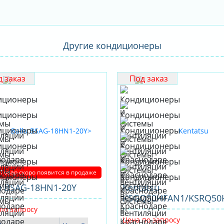
Другие кондиционеры
 заказ
Под заказ
Товар скоро появится в продаже
u BSAG-18HN1-20Y
Kentatsu
KSGQ50HFAN1/KSRQ50
по запросу
Цена по запросу