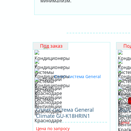
минимализм.
Под заказ
Под
Сплит-система General
Ball
Climate GU-K18HRIN1
Цена 
Цена по запросу