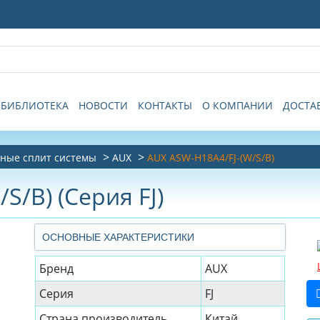
БИБЛИОТЕКА
НОВОСТИ
КОНТАКТЫ
О КОМПАНИИ
ДОСТА
ные сплит системы
AUX
AUX ASW-H18A4/FJ-(W/S/B)
S/B) (Серия FJ)
ОСНОВНЫЕ ХАРАКТЕРИСТИКИ
Бренд
AUX
Серия
FJ
Страна производитель
Китай