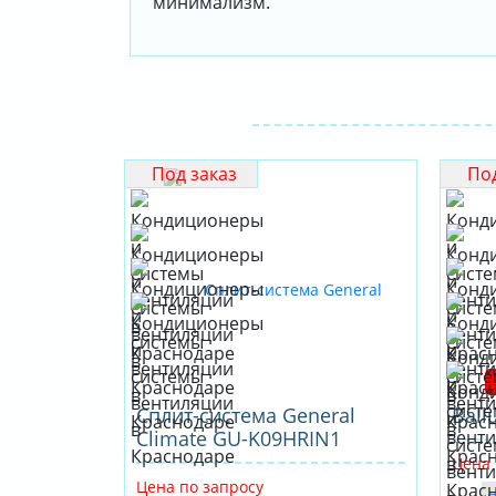
минимализм.
Под заказ
Под
Сплит-система General
Ball
Climate GU-K09HRIN1
Цена 
Цена по запросу