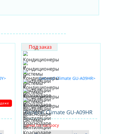
Под заказ
одаже
General Climate GU-А09HR
Цена по запросу