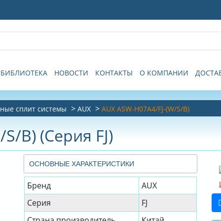
БИБЛИОТЕКА
НОВОСТИ
КОНТАКТЫ
О КОМПАНИИ
ДОСТА
ные сплит системы
AUX
AUX ASW-H07A4/FJ-(W/S/B)
S/B) (Серия FJ)
ОСНОВНЫЕ ХАРАКТЕРИСТИКИ
Бренд
AUX
Серия
FJ
Страна производитель
Китай