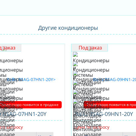
Другие кондиционеры
 заказ
Под заказ
Товар скоро появится в продаже
Товар скоро появится в пр
u BSAG-07HN1-20Y
Ballu BSAG-09HN1-20Y
по запросу
Цена по запросу