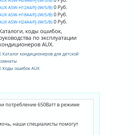
AUX ASW-H09A4/FJ-(W/S/B)
0 Руб.
AUX ASW-H12A4/FJ-(W/S/B)
0 Руб.
AUX ASW-H18A4/FJ-(W/S/B)
0 Руб.
AUX ASW-H24A4/FJ-(W/S/B)
Каталоги, коды ошибок,
руководства по эксплуатации
кондиционеров AUX.
Каталог кондиционеров для детской
комнаты
Коды ошибок AUX
при потребление 650Ватт в режиме
омочь, наши специалисты помогут