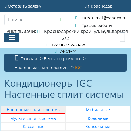
Фильтр
Оставить заявку
г.Краснодар
Очистить фильтр
kurs.klimat@yandex.ru
Стоимость
График работы
Пункт выдачи:
Краснодарский край, ул. Бульварная
0
2/2
+7-906-692-60-68
74-61-74
Главная
Весь ассортимент
Рекомендуемая
площадь
КАТАЛОГ
Настенные сплит системы
IGC
помещения
м
АКЦИИ И РАСПРОДАЖИ
2
Кондиционеры IGC
0
Настенные сплит системы
БИБЛИОТЕКА
20
НОВОСТИ
25
Настенные сплит системы
Мобильные
КОНТАКТЫ
30
Мульти сплит системы
Колонные
35
Кассетные
Консольные
О КОМПАНИИ