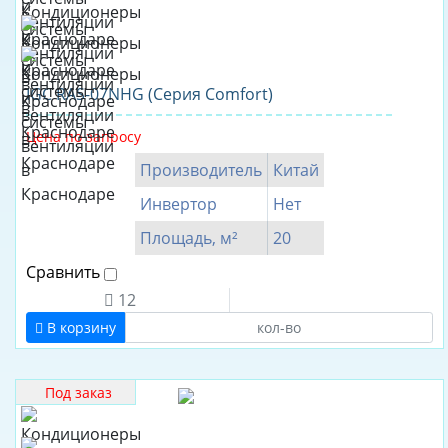
Да
Инвертор
Да
IGC RAS-07NHG (Серия Comfort)
Нет
Цена по запросу
Бренд
Производитель
Китай
CHERBROOKE
Инвертор
Нет
AC
Площадь, м²
20
Electric
Сравнить
Aeronik
12
Airwell
В корзину
Akvilon
Alecord
Под заказ
AQUA
AUX