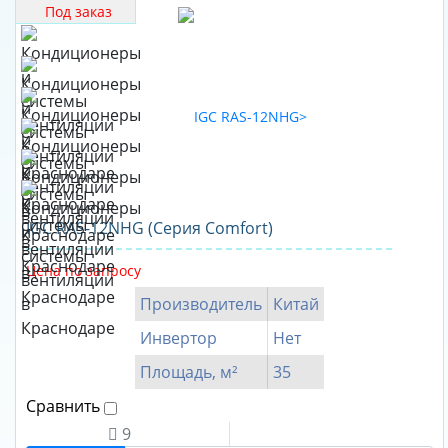
Под заказ
General
Climate
Gree
Green
Haier
Halsen
Hisense
IGC RAS-12NHG (Серия Comfort)
Hitachi
Hyundai
Цена по запросу
IGC
Производитель
Китай
Kentatsu
Инвертор
Нет
Komanchi
Площадь, м²
35
LEBERG
Сравнить
Lessar
9