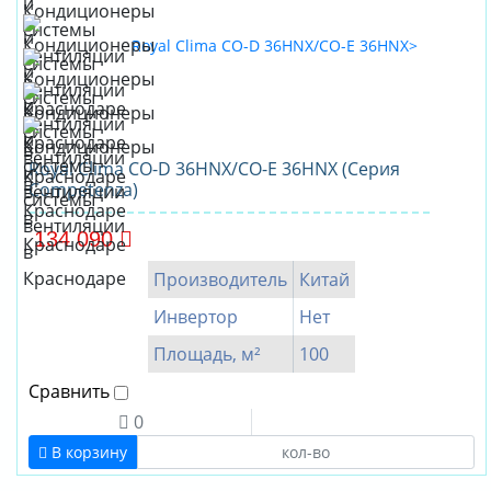
Royal Clima CO-D 36HNX/CO-E 36HNX (Серия
Competenza)
134 090
Производитель
Китай
Инвертор
Нет
Площадь, м²
100
Сравнить
0
В корзину