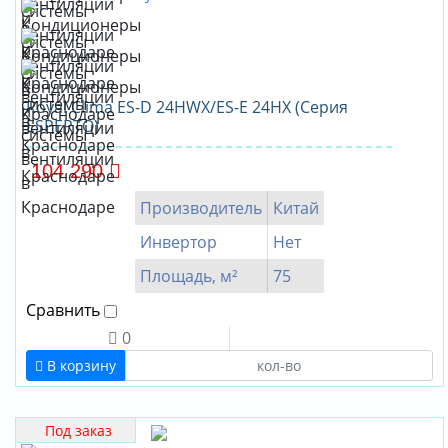
Royal Clima ES-D 24HWX/ES-E 24HX (Серия
ESPERTO)
104 290
Производитель
Китай
Инвертор
Нет
Площадь, м²
75
Сравнить
0
В корзину
Под заказ