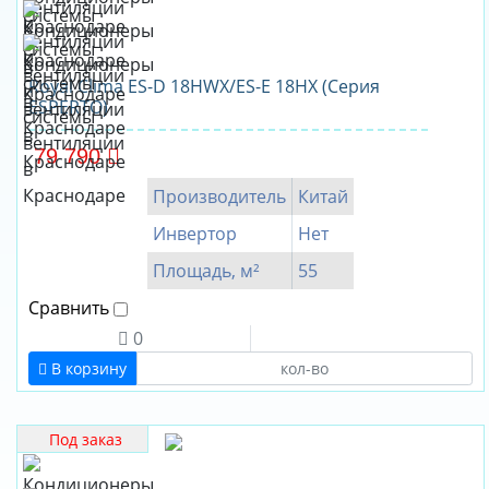
Royal Clima ES-D 18HWX/ES-E 18HX (Серия
ESPERTO)
79 790
Производитель
Китай
Инвертор
Нет
Площадь, м²
55
Сравнить
0
В корзину
Под заказ