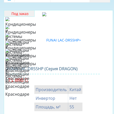
70
ДОСТАВКА
75
Под заказ
ОПЛАТА
80
100
105
140
145
160
FUNAI LAC-DR55HP (Серия DRAGON)
165
170
71 890
175
Производитель
Китай
180
Инвертор
Нет
220
Площадь, м²
55
280