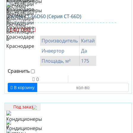
Centek CT-66D60 (Серия CT-66D)
140 000
Производитель
Китай
Инвертор
Да
Площадь, м²
175
Сравнить
0
В корзину
Под заказ