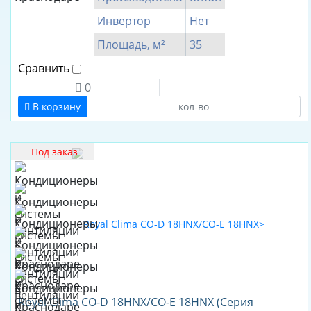
IGC
Инвертор
Нет
Kentatsu
Площадь, м²
35
Mitsubishi
Electric
Сравнить
Oasis
0
В корзину
Royal
Clima
Производитель
Под заказ
Китай
Тайланд
Royal Clima CO-D 18HNX/CO-E 18HNX (Серия