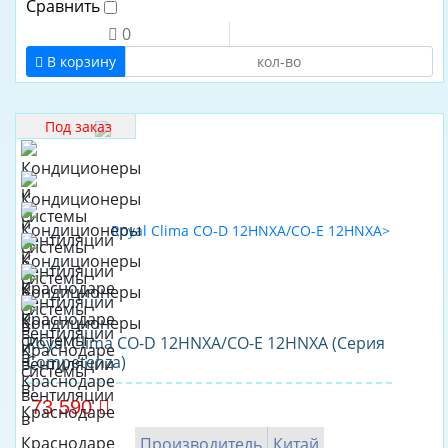
Сравнить
380
0
440
В корзину
560
Инвертор
Под заказ
Да
Нет
Бренд
Akvilon
CENTEK
Electrolux
FUNAI
Royal Clima CO-D 12HNXA/CO-E 12HNXA (Серия
Competenza)
General
Climate
73 590
Hisense
Производитель
Китай