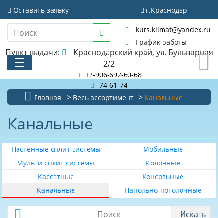
Фильтр
Оставить заявку
г.Краснодар
Очистить фильтр
kurs.klimat@yandex.ru
Стоимость
График работы
Пункт выдачи:
Краснодарский край, ул. Бульварная
0
2/2
+7-906-692-60-68
74-61-74
Главная
Весь ассортимент
Канальные
Рекомендуемая
площадь
КАТАЛОГ
помещения
Канальные
м
АКЦИИ И РАСПРОДАЖИ
2
30
Настенные сплит системы
Мобильные
БИБЛИОТЕКА
35
Мульти сплит системы
Колонные
НОВОСТИ
Кассетные
Консольные
40
Канальные
Напольно-потолочные
КОНТАКТЫ
50
55
О КОМПАНИИ
Искать