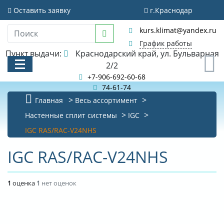
Оставить заявку
г.Краснодар
kurs.klimat@yandex.ru
График работы
Пункт выдачи:
Краснодарский край, ул. Бульварная
0
2/2
+7-906-692-60-68
74-61-74
Главная
Весь ассортимент
КАТАЛОГ
Настенные сплит системы
IGC
IGC RAS/RAC-V24NHS
АКЦИИ И РАСПРОДАЖИ
IGC RAS/RAC-V24NHS
БИБЛИОТЕКА
НОВОСТИ
1
оценка
1
нет оценок
КОНТАКТЫ
О КОМПАНИИ