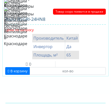
Товар скоро появится в продаже
Ballu BSGRI-24HN8
Цена по запросу
Производитель
Китай
Инвертор
Да
Площадь, м²
65
0
В корзину