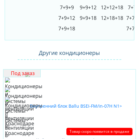
7+9+9
9+9+12
12+12+18
7+7+
7+9+12
9+9+18
12+18+18
7+7+
7+9+18
7+7+
Другие кондиционеры
Под заказ
Товар скоро появится в продаже