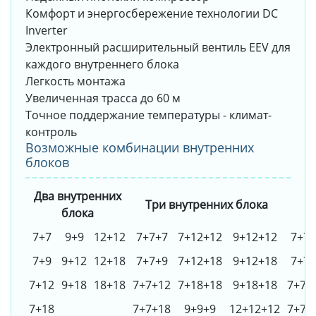
Комфорт и энергосбережение технологии DC
Inverter
Электронный расширительный вентиль EEV для
каждого внутреннего блока
Легкость монтажа
Увеличенная трасса до 60 м
Точное поддержание температуры - климат-
контроль
Возможные комбинации внутренних
блоков
Два внутренних
Три внутренних блока
блока
7+7
9+9
12+12
7+7+7
7+12+12
9+12+12
7+7+
7+9
9+12
12+18
7+7+9
7+12+18
9+12+18
7+7+
7+12
9+18
18+18
7+7+12
7+18+18
9+18+18
7+7+
7+18
7+7+18
9+9+9
12+12+12
7+7+