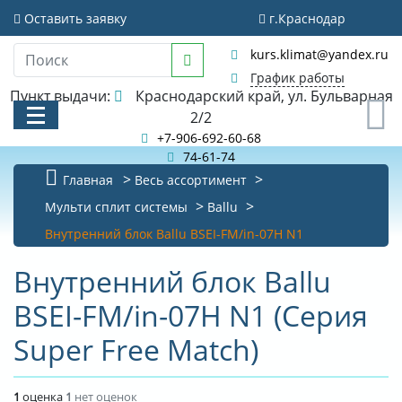
Оставить заявку
г.Краснодар
kurs.klimat@yandex.ru
График работы
Пункт выдачи:
Краснодарский край, ул. Бульварная
0
2/2
+7-906-692-60-68
74-61-74
Главная
Весь ассортимент
КАТАЛОГ
Мульти сплит системы
Ballu
Внутренний блок Ballu BSEI-FM/in-07H N1
АКЦИИ И РАСПРОДАЖИ
Внутренний блок Ballu
БИБЛИОТЕКА
BSEI-FM/in-07H N1 (Серия
НОВОСТИ
Super Free Match)
КОНТАКТЫ
О КОМПАНИИ
1
оценка
1
нет оценок