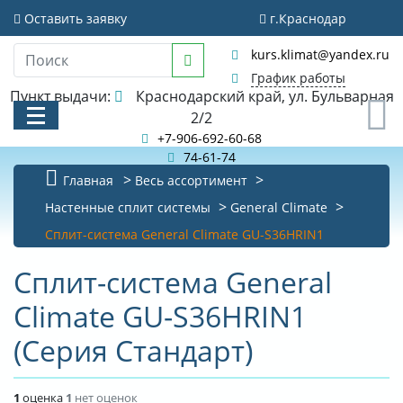
Оставить заявку
г.Краснодар
kurs.klimat@yandex.ru
График работы
Пункт выдачи:
Краснодарский край, ул. Бульварная
0
2/2
+7-906-692-60-68
74-61-74
Главная
Весь ассортимент
КАТАЛОГ
Настенные сплит системы
General Climate
Сплит-система General Climate GU-S36HRIN1
АКЦИИ И РАСПРОДАЖИ
Сплит-система General
БИБЛИОТЕКА
Climate GU-S36HRIN1
НОВОСТИ
(Серия Стандарт)
КОНТАКТЫ
О КОМПАНИИ
1
оценка
1
нет оценок