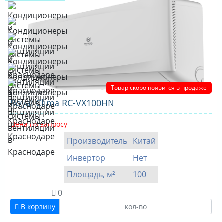
Товар скоро появится в продаже
Royal Clima RC-VX100HN
Цена по запросу
Производитель
Китай
Инвертор
Нет
Площадь, м²
100
0
В корзину