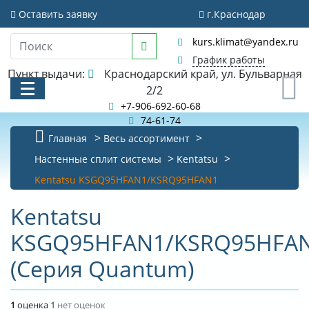
Оставить заявку
г.Краснодар
kurs.klimat@yandex.ru
График работы
Пункт выдачи:
Краснодарский край, ул. Бульварная
0
2/2
+7-906-692-60-68
74-61-74
Главная
Весь ассортимент
КАТАЛОГ
Настенные сплит системы
Kentatsu
Kentatsu KSGQ95HFAN1/KSRQ95HFAN1
АКЦИИ И РАСПРОДАЖИ
Kentatsu
БИБЛИОТЕКА
KSGQ95HFAN1/KSRQ95HFA
НОВОСТИ
(Серия Quantum)
КОНТАКТЫ
О КОМПАНИИ
1
оценка
1
нет оценок