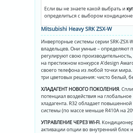
Если вы не знаете какой выбрать и
ку
определиться с выбором кондиционе
Mitsubishi Heavy SRK ZSX-W
Инверторные системы серии SRK-ZSX-W
владельцев. Они умные – определяют п
регулируют свою производительность,
на престижном конкурсе A’design Awar
своего телефона из любой точки мира
три цветовых решения: чисто белый, бе
ХЛАДАГЕНТ НОВОГО ПОКОЛЕНИЯ
. Спл
потенциал воздействия на глобальное 
хладагента. R32 обладает повышенной 
системы (по массе меньше R410A на 20
УПРАВЛЕНИЕ ЧЕРЕЗ WI-FI
. Кондиционер
активации опции во внутренний блок 