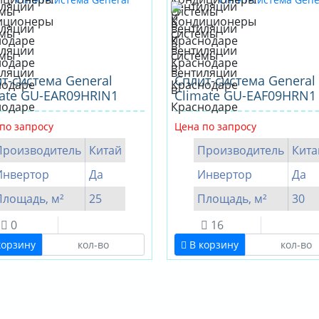
т-система General
Cплит-система General
ate GU-EAR09HRIN1
Climate GU-EAF09HRN1
по запросу
Цена по запросу
Производитель
Китай
Производитель
Кита
Инвертор
Да
Инвертор
Да
Площадь, м²
25
Площадь, м²
30
0
16
корзину
В корзину