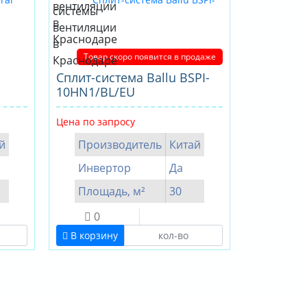
Товар скоро появится в продаже
Сплит-система Ballu BSPI-
10HN1/BL/EU
Цена по запросу
й
Производитель
Китай
Инвертор
Да
Площадь, м²
30
0
В корзину