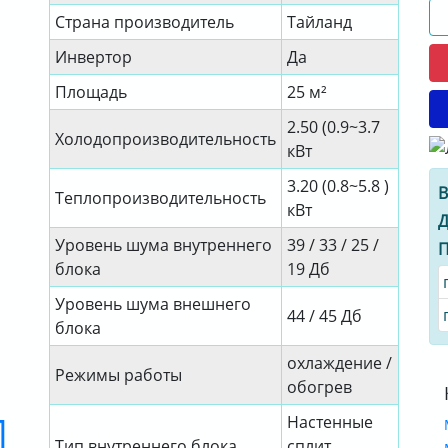
Страна производитель
Тайланд
Инвертор
Да
Площадь
25 м²
2.50 (0.9~3.7
Холодопроизводительность
кВт
3.20 (0.8~5.8 )
В
Теплопроизводительность
кВт
Д
Уровень шума внутреннего
39 / 33 / 25 /
П
блока
19 Дб
Уровень шума внешнего
44 / 45 Дб
блока
охлаждение /
Режимы работы
обогрев
Настенные
Тип внутреннего блока
сплит