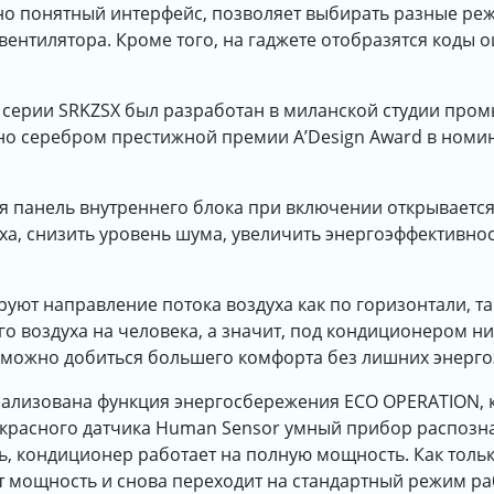
о понятный интерфейс, позволяет выбирать разные реж
ентилятора. Кроме того, на гаджете отобразятся коды о
в серии SRKZSX был разработан в миланской студии пром
но серебром престижной премии A’Design Award в номи
я панель внутреннего блока при включении открывается
а, снизить уровень шума, увеличить энергоэффективно
уют направление потока воздуха как по горизонтали, так
 воздуха на человека, а значит, под кондиционером ник
, можно добиться большего комфорта без лишних энерго
реализована функция энергосбережения ECO OPERATION, 
расного датчика Human Sensor умный прибор распознае
ь, кондиционер работает на полную мощность. Как толь
 мощность и снова переходит на стандартный режим раб