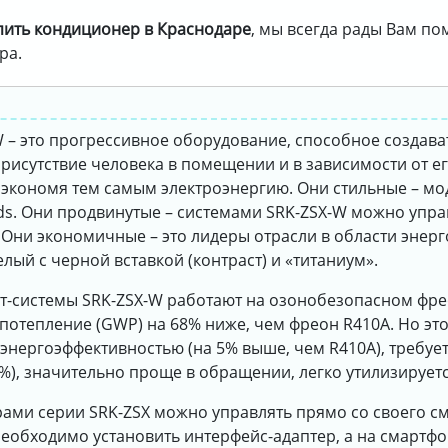
пить кондиционер в Краснодаре
, мы всегда рады Вам п
ра.
 – это прогрессивное оборудование, способное создав
рисутствие человека в помещении и в зависимости от е
 экономя тем самым электроэнергию. Они стильные – м
ds. Они продвинутые – системами SRK-ZSX-W можно управ
. Они экономичные – это лидеры отрасли в области энер
лый с черной вставкой (контраст) и «титаниум».
ит-системы SRK-ZSX-W работают на озонобезопасном фр
потепление (GWP) на 68% ниже, чем фреон R410A. Но эт
энергоэффективностью (на 5% выше, чем R410A), требуе
%), значительно проще в обращении, легко утилизируетс
ами серии SRK-ZSX можно управлять прямо со своего см
необходимо установить интерфейс-адаптер, а на смартф