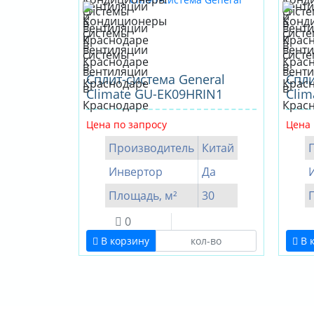
Сплит-система General
Спли
Climate GU-EK09HRIN1
Clim
Цена по запросу
Цена 
Производитель
Китай
Инвертор
Да
Площадь, м²
30
0
В корзину
В 