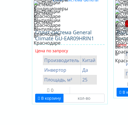
Сплит-система General
Ball
Climate GU-EAR09HRIN1
Цена 
Цена по запросу
Производитель
Китай
Инвертор
Да
Площадь, м²
25
0
В 
В корзину