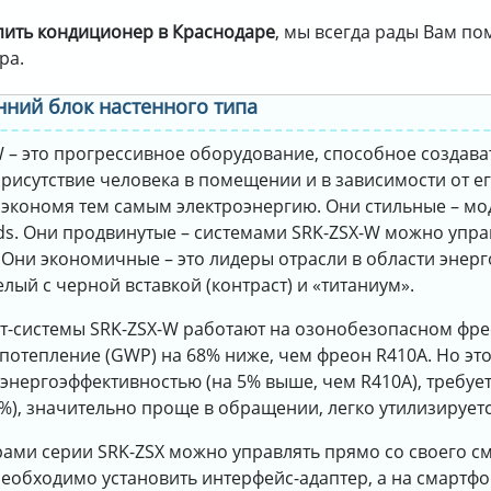
пить кондиционер в Краснодаре
, мы всегда рады Вам п
ра.
енний блок настенного типа
 – это прогрессивное оборудование, способное создав
рисутствие человека в помещении и в зависимости от е
 экономя тем самым электроэнергию. Они стильные – м
ds. Они продвинутые – системами SRK-ZSX-W можно управ
. Они экономичные – это лидеры отрасли в области энер
лый с черной вставкой (контраст) и «титаниум».
ит-системы SRK-ZSX-W работают на озонобезопасном фр
потепление (GWP) на 68% ниже, чем фреон R410A. Но эт
энергоэффективностью (на 5% выше, чем R410A), требуе
%), значительно проще в обращении, легко утилизируетс
ами серии SRK-ZSX можно управлять прямо со своего см
необходимо установить интерфейс-адаптер, а на смартф