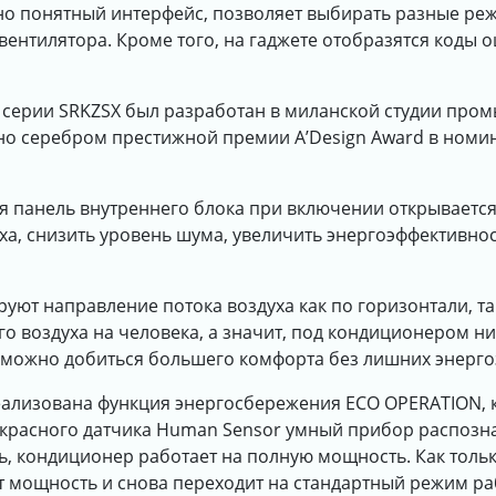
о понятный интерфейс, позволяет выбирать разные реж
ентилятора. Кроме того, на гаджете отобразятся коды о
в серии SRKZSX был разработан в миланской студии пром
но серебром престижной премии A’Design Award в номи
я панель внутреннего блока при включении открывается
а, снизить уровень шума, увеличить энергоэффективно
уют направление потока воздуха как по горизонтали, так
 воздуха на человека, а значит, под кондиционером ник
, можно добиться большего комфорта без лишних энерго
реализована функция энергосбережения ECO OPERATION, 
расного датчика Human Sensor умный прибор распознае
ь, кондиционер работает на полную мощность. Как толь
 мощность и снова переходит на стандартный режим раб