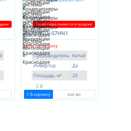
одаже
Товар скоро появится в продаже
Ballu BSDI-07HN1
Цена по запросу
й
Производитель
Китай
Инвертор
Да
Площадь, м²
20
0
В корзину