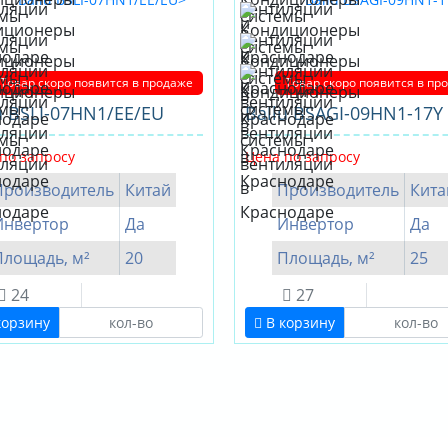
Товар скоро появится в продаже
Товар скоро появится в пр
u BSLI-07HN1/EE/EU
Ballu BSAGI-09HN1-17Y
по запросу
Цена по запросу
Производитель
Китай
Производитель
Кита
Инвертор
Да
Инвертор
Да
Площадь, м²
20
Площадь, м²
25
24
27
корзину
В корзину