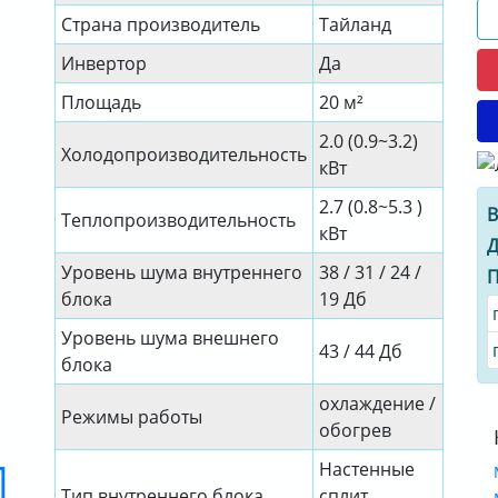
Страна производитель
Тайланд
Инвертор
Да
Площадь
20 м²
2.0 (0.9~3.2)
Холодопроизводительность
кВт
2.7 (0.8~5.3 )
В
Теплопроизводительность
кВт
Д
Уровень шума внутреннего
38 / 31 / 24 /
П
блока
19 Дб
Уровень шума внешнего
43 / 44 Дб
блока
охлаждение /
Режимы работы
обогрев
Настенные
Тип внутреннего блока
сплит