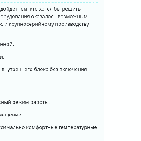
дойдет тем, кто хотел бы решить
борудования оказалось возможным
х, и крупносерийному производству
анной.
й.
 внутреннего блока без включения
жный режим работы.
омещение.
аксимально комфортные температурные