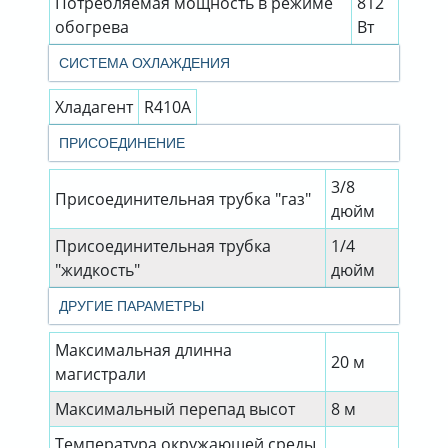
Потребляемая мощность в режиме
812
обогрева
Вт
СИСТЕМА ОХЛАЖДЕНИЯ
Хладагент
R410A
ПРИСОЕДИНЕНИЕ
3/8
Присоединительная трубка "газ"
дюйм
Присоединительная трубка
1/4
"жидкость"
дюйм
ДРУГИЕ ПАРАМЕТРЫ
Максимальная длинна
20 м
магистрали
Максимальный перепад высот
8 м
Температура окружающей среды