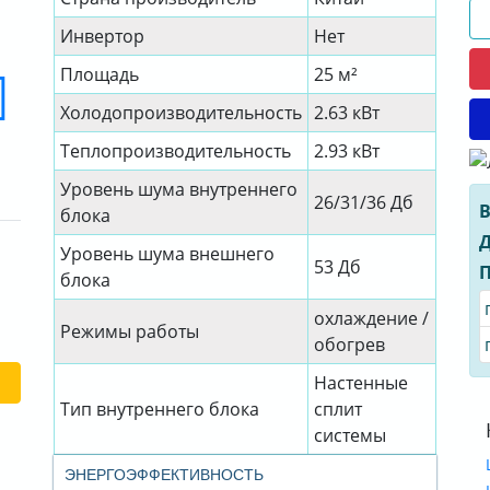
Инвертор
Нет
Площадь
25 м²
Холодопроизводительность
2.63 кВт
Теплопроизводительность
2.93 кВт
Уровень шума внутреннего
26/31/36 Дб
В
блока
Д
Уровень шума внешнего
53 Дб
П
блока
охлаждение /
Режимы работы
обогрев
Настенные
Тип внутреннего блока
сплит
системы
ЭНЕРГОЭФФЕКТИВНОСТЬ