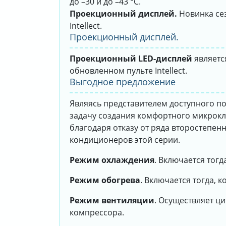
до –30 и до –43 °С.
Проекционный дисплей.
Новинка се
Intellect.
Проекционный дисплей.
Проекционный LED-дисплей
являетс
обновленном пульте Intellect.
Выгодное предложение
Являясь представителем доступного по
задачу создания комфортного микрок
благодаря отказу от ряда второстепен
кондиционеров этой серии.
Режим охлаждения
. Включается тог
Режим обогрева
. Включается тогда, 
Режим вентиляции
. Осуществляет ц
компрессора.