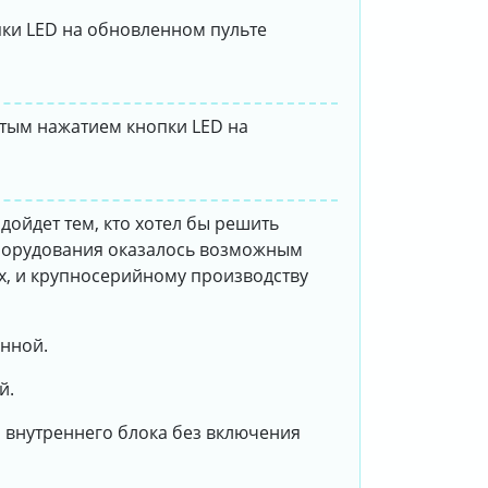
ки LED на обновленном пульте
стым нажатием кнопки LED на
дойдет тем, кто хотел бы решить
борудования оказалось возможным
х, и крупносерийному производству
анной.
й.
 внутреннего блока без включения