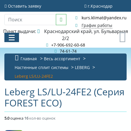
Оставить заявку
г.Краснодар
kurs.klimat@yandex.ru
График работы
Пункт выдачи:
Краснодарский край, ул. Бульварная
0
2/2
+7-906-692-60-68
74-61-74
Главная
Весь ассортимент
КАТАЛОГ
Настенные сплит системы
LEBERG
Leberg LS/LU-24FE2
АКЦИИ И РАСПРОДАЖИ
Leberg LS/LU-24FE2 (Серия
БИБЛИОТЕКА
FOREST ECO)
НОВОСТИ
КОНТАКТЫ
5.0
оценка
16
кол-во оценок
О КОМПАНИИ