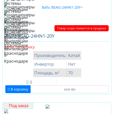
Товар скоро появится в продаже
Ballu BSAG-24HN1-20Y
Цена по запросу
Производитель
Китай
Инвертор
Нет
Площадь, м²
70
0
В корзину
Под заказ