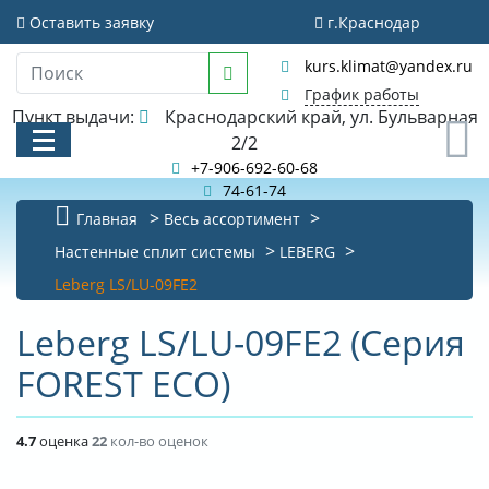
Оставить заявку
г.Краснодар
kurs.klimat@yandex.ru
График работы
Пункт выдачи:
Краснодарский край, ул. Бульварная
0
2/2
+7-906-692-60-68
74-61-74
Главная
Весь ассортимент
КАТАЛОГ
Настенные сплит системы
LEBERG
Leberg LS/LU-09FE2
АКЦИИ И РАСПРОДАЖИ
Leberg LS/LU-09FE2 (Серия
БИБЛИОТЕКА
FOREST ECO)
НОВОСТИ
КОНТАКТЫ
4.7
оценка
22
кол-во оценок
О КОМПАНИИ