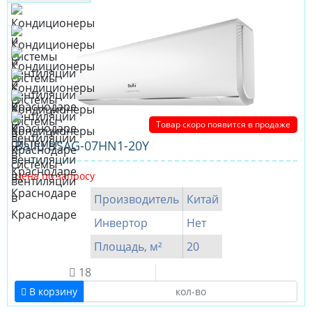
Товар скоро появится в продаже
Ballu BSAG-07HN1-20Y
Цена по запросу
Производитель
Китай
Инвертор
Нет
Площадь, м²
20
18
В корзину