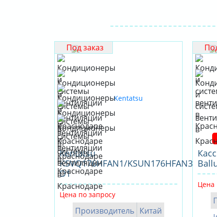
Под заказ
Под
Kentatsu
Касс
KSVQ176HFAN1/KSUN176HFAN3/KPU9
Ball
D1
Цена 
Цена по запросу
Производитель
Китай