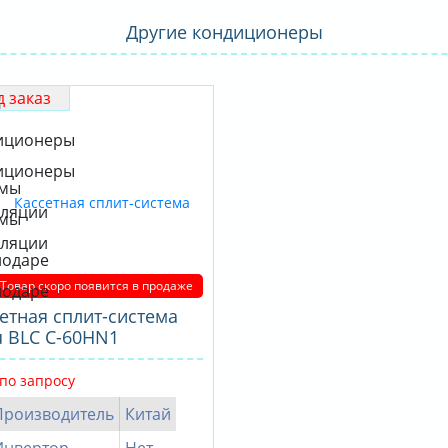
Другие кондиционеры
 заказ
Товар скоро появится в продаже
етная сплит-система
5-
u BLC C-60HN1
по запросу
Производитель
Китай