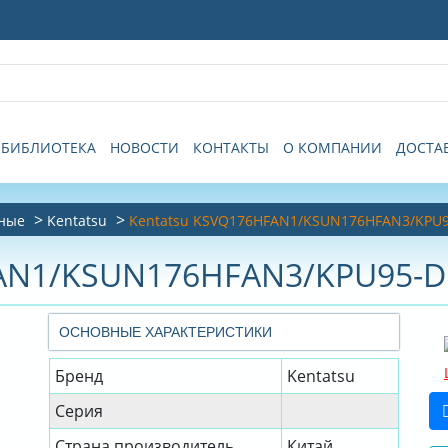
БИБЛИОТЕКА
НОВОСТИ
КОНТАКТЫ
О КОМПАНИИ
ДОСТА
тные
Kentatsu
Kentatsu KSVQ176HFAN1/KSUN176HFAN3/KPU
FAN1/KSUN176HFAN3/KPU95-D
ОСНОВНЫЕ ХАРАКТЕРИСТИКИ
Бренд
Kentatsu
Серия
Страна производитель
Китай