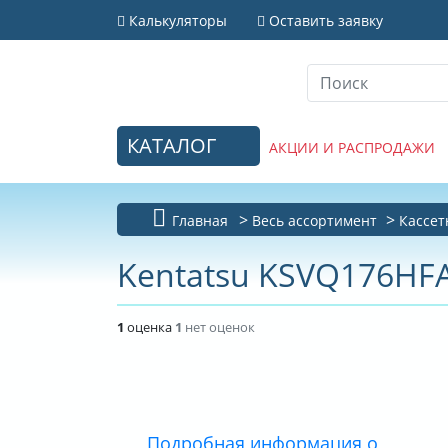
Калькуляторы
Оставить заявку
КАТАЛОГ
АКЦИИ И РАСПРОДАЖИ
Главная
Весь ассортимент
Кассе
Kentatsu KSVQ176H
1
оценка
1
нет оценок
Подробная информация о