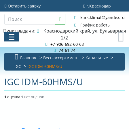
Оставить заявку
г.Краснодар
kurs.klimat@yandex.ru
График работы
Пункт выдачи:
Краснодарский край, ул. Бульварная
0
2/2
+7-906-692-60-68
74-61-74
Главная
Весь ассортимент
Канальные
КАТАЛОГ
IGC
IGC IDM-60HMS/U
АКЦИИ И РАСПРОДАЖИ
IGC IDM-60HMS/U
БИБЛИОТЕКА
1
оценка
1
нет оценок
НОВОСТИ
КОНТАКТЫ
О КОМПАНИИ