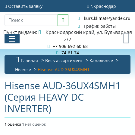
Оставить заявку
г.Краснодар
kurs.klimat@yandex.ru
График работы
Пункт выдачи:
Краснодарский край, ул. Бульварная
0
2/2
+7-906-692-60-68
74-61-74
Главная
Весь ассортимент
Канальные
КАТАЛОГ
Hisense
Hisense AUD-36UX4SMH1
АКЦИИ И РАСПРОДАЖИ
Hisense AUD-36UX4SMH1
(Серия HEAVY DC
БИБЛИОТЕКА
INVERTER)
НОВОСТИ
КОНТАКТЫ
1
оценка
1
нет оценок
О КОМПАНИИ