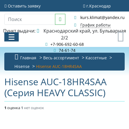
Оставить заявку
г.Краснодар
kurs.klimat@yandex.ru
График работы
Пункт выдачи:
Краснодарский край, ул. Бульварная
0
2/2
+7-906-692-60-68
74-61-74
Главная
Весь ассортимент
Кассетные
КАТАЛОГ
Hisense
Hisense AUC-18HR4SAA
АКЦИИ И РАСПРОДАЖИ
Hisense AUC-18HR4SAA
(Серия HEAVY CLASSIC)
БИБЛИОТЕКА
НОВОСТИ
1
оценка
1
нет оценок
КОНТАКТЫ
О КОМПАНИИ