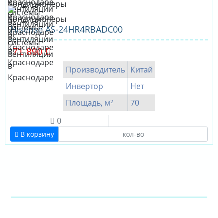
Hisense AS-24HR4RBADC00
71 890
Производитель
Китай
Инвертор
Нет
Площадь, м²
70
0
В корзину