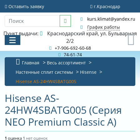
Оставить заявку
г.Краснодар
kurs.klimat@yandex.ru
График работы
Пункт выдачи:
Краснодарский край, ул. Бульварная
0
2/2
+7-906-692-60-68
74-61-74
Главная
Весь ассортимент
КАТАЛОГ
Настенные сплит системы
Hisense
Hisense AS-24HW4SBATG005
АКЦИИ И РАСПРОДАЖИ
Hisense AS-
БИБЛИОТЕКА
24HW4SBATG005 (Серия
НОВОСТИ
NEO Premium Classic A)
КОНТАКТЫ
О КОМПАНИИ
1
оценка
1
нет оценок