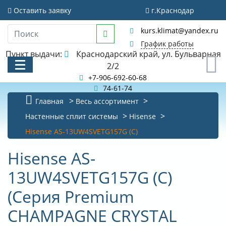
Оставить заявку
г.Краснодар
kurs.klimat@yandex.ru
График работы
Пункт выдачи:
Краснодарский край, ул. Бульварная
0
2/2
+7-906-692-60-68
74-61-74
Главная
Весь ассортимент
КАТАЛОГ
Настенные сплит системы
Hisense
Hisense AS-13UW4SVETG157G (C)
АКЦИИ И РАСПРОДАЖИ
Hisense AS-
БИБЛИОТЕКА
13UW4SVETG157G (C)
НОВОСТИ
(Серия Premium
КОНТАКТЫ
CHAMPAGNE CRYSTAL
О КОМПАНИИ