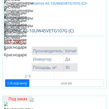
Hisense AS-10UW4SVETG107G (C)
57 290
Производитель
Китай
Инвертор
Да
Площадь, м²
30
5
В корзину
Под заказ