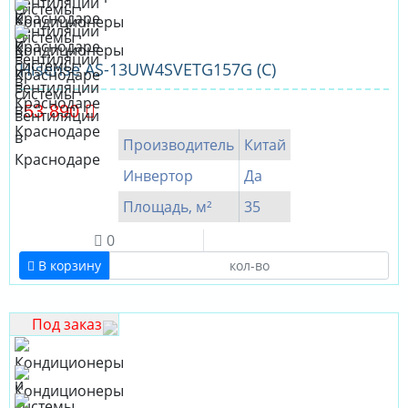
Hisense AS-13UW4SVETG157G (C)
53 890
Производитель
Китай
Инвертор
Да
Площадь, м²
35
0
В корзину
Под заказ