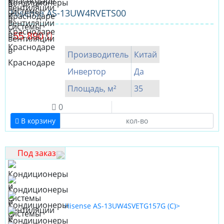
Hisense AS-13UW4RVETS00
55 890
Производитель
Китай
Инвертор
Да
Площадь, м²
35
0
В корзину
Под заказ