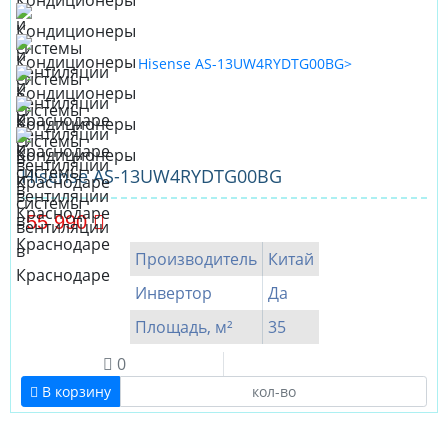
Hisense AS-13UW4RYDTG00BG
55 990
Производитель
Китай
Инвертор
Да
Площадь, м²
35
0
В корзину