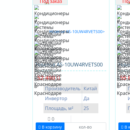
Под заказ
Под
Hisense AS-10UW4RVETS00
His
52 490
55 
Производитель
Китай
Инвертор
Да
Площадь, м²
25
0
В корзину
В 