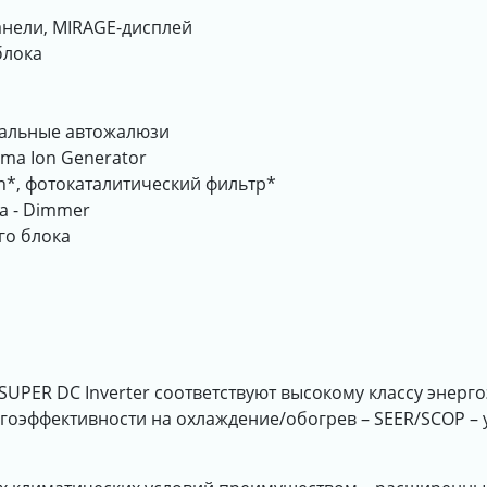
нели, MIRAGE-дисплей
блока
нтальные автожалюзи
sma Ion Generator
Ion*, фотокаталитический фильтр*
а - Dimmer
го блока
UPER DC Inverter соответствуют высокому классу энерг
гоэффективности на охлаждение/обогрев – SEER/SCOP – у 