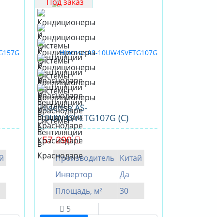
Под заказ
Hisense AS-
10UW4SVETG107G (C)
57 290
й
Производитель
Китай
Инвертор
Да
Площадь, м²
30
5