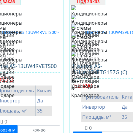
 заказ
Под заказ
ense AS-13UW4RVETS00
Hisense AS-
13UW4SVETG157G (C)
890
53 890
Производитель
Китай
Производитель
Кита
Инвертор
Да
Инвертор
Да
Площадь, м²
35
Площадь, м²
35
0
0
корзину