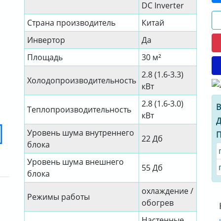
DC Inverter
Страна производитель
Китай
Инвертор
Да
Площадь
30 м²
2.8 (1.6-3.3)
Холодопроизводительность
кВт
2.8 (1.6-3.0)
В
Теплопроизводительность
кВт
Д
Уровень шума внутреннего
П
22 Дб
блока
Уровень шума внешнего
55 Дб
блока
охлаждение /
Режимы работы
обогрев
Настенные