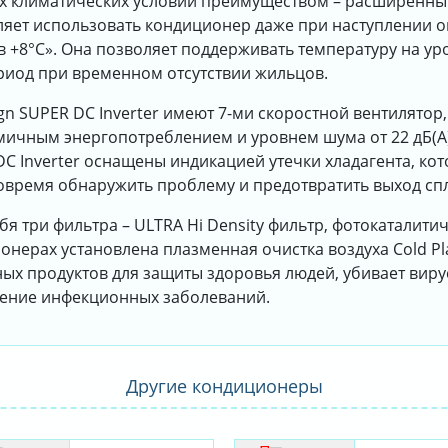
их климатических условий преимуществом – расширенн
оляет использовать кондиционер даже при наступлении 
+8°С». Она позволяет поддерживать температуру на уро
риод при временном отсутствии жильцов.
n SUPER DC Inverter имеют 7-ми скоростной вентилятор
ичным энергопотреблением и уровнем шума от 22 дБ(A) 
 Inverter оснащены индикацией утечки хладагента, кот
овремя обнаружить проблему и предотвратить выход спл
я три фильтра – ULTRA Hi Density фильтр, фотокаталитиче
онерах установлена плазменная очистка воздуха Cold Pla
х продуктов для защиты здоровья людей, убивает виру
нение инфекционных заболеваний.
Другие кондиционеры