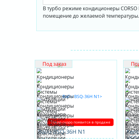
В турбо режиме кондиционеры CORSO N
помещение до желаемой температуры. 
Под заказ
Под
Товар скоро появится в продаже
Ballu BSQ-36H N1
Kent
KSG