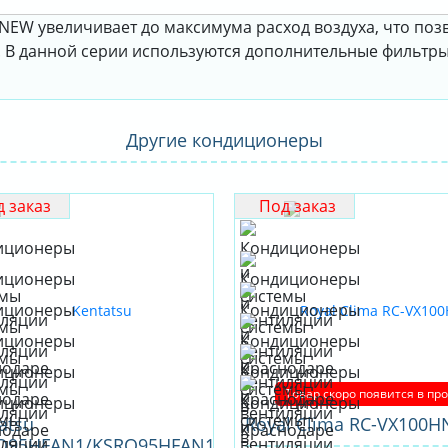
EW увеличивает до максимума расход воздуха, что позв
В данной серии используются дополнительные фильтры:
Другие кондиционеры
 заказ
Под заказ
Товар скоро появится в пр
atsu
Royal Clima RC-VX100H
Q95HFAN1/KSRQ95HFAN1