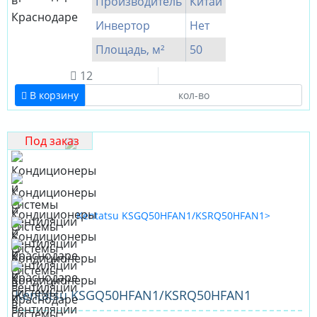
Производитель
Китай
Инвертор
Нет
Площадь, м²
50
12
В корзину
Под заказ
Kentatsu KSGQ50HFAN1/KSRQ50HFAN1