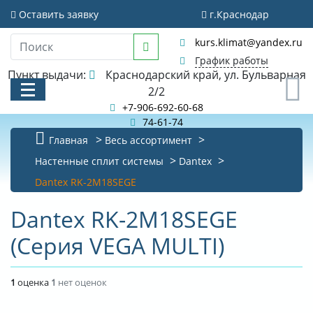
Оставить заявку
г.Краснодар
kurs.klimat@yandex.ru
График работы
Пункт выдачи:
Краснодарский край, ул. Бульварная
0
2/2
+7-906-692-60-68
74-61-74
Главная
Весь ассортимент
КАТАЛОГ
Настенные сплит системы
Dantex
Dantex RK-2M18SEGE
АКЦИИ И РАСПРОДАЖИ
Dantex RK-2M18SEGE
БИБЛИОТЕКА
(Серия VEGA MULTI)
НОВОСТИ
КОНТАКТЫ
1
оценка
1
нет оценок
О КОМПАНИИ