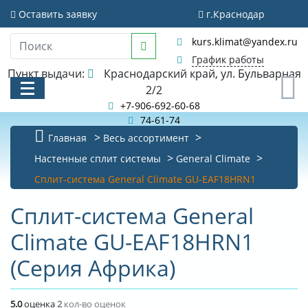
Оставить заявку
г.Краснодар
kurs.klimat@yandex.ru
График работы
Пункт выдачи:
Краснодарский край, ул. Бульварная
0
2/2
+7-906-692-60-68
74-61-74
Главная
Весь ассортимент
КАТАЛОГ
Настенные сплит системы
General Climate
Cплит-система General Climate GU-EAF18HRN1
АКЦИИ И РАСПРОДАЖИ
Cплит-система General
БИБЛИОТЕКА
Climate GU-EAF18HRN1
НОВОСТИ
(Серия Африка)
КОНТАКТЫ
О КОМПАНИИ
5.0
оценка
2
кол-во оценок