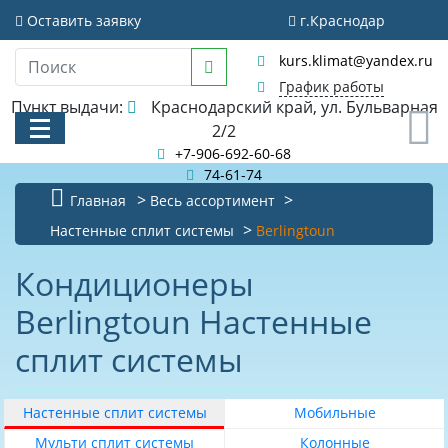
Фильтр
Оставить заявку
г.Краснодар
Очистить фильтр
kurs.klimat@yandex.ru
Стоимость
График работы
Пункт выдачи:
Краснодарский край, ул. Бульварная
0
2/2
+7-906-692-60-68
74-61-74
Главная
Весь ассортимент
Рекомендуемая
площадь
КАТАЛОГ
Настенные сплит системы
Berlingtoun
помещения
м
АКЦИИ И РАСПРОДАЖИ
2
Кондиционеры
0
Berlingtoun Настенные
БИБЛИОТЕКА
20
сплит системы
НОВОСТИ
25
КОНТАКТЫ
30
Настенные сплит системы
Мобильные
35
О КОМПАНИИ
Мульти сплит системы
Колонные