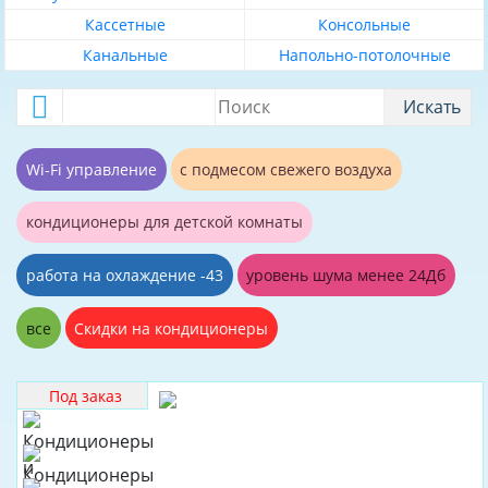
40
Кассетные
Консольные
ДОСТАВКА
45
Канальные
Напольно-потолочные
ОПЛАТА
50
Искать
55
60
Wi-Fi управление
с подмесом свежего воздуха
65
кондиционеры для детской комнаты
70
75
работа на охлаждение -43
уровень шума менее 24Дб
80
все
Скидки на кондиционеры
85
90
Под заказ
100
110
В
наличии