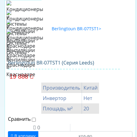
Ballu
Berlingtoun
Bosch
Carrier
CENTEK
Daikin
Berlingtoun BR-07TST1 (Серия Leeds)
Dantex
ECOSTAR
19 888
Electrolux
Производитель
Китай
Energolux
Инвертор
Нет
Ferrum
Площадь, м²
20
Fujimitsu
Сравнить
Fujitsu
0
FUNAI
В корзину