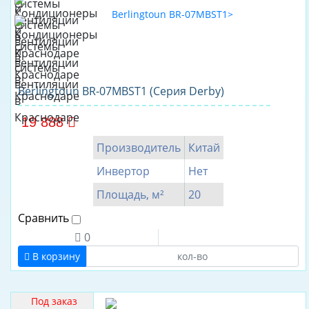
Да
Инвертор
Да
Нет
Berlingtoun BR-07MBST1 (Серия Derby)
Бренд
19 888
CHERBROOKE
Производитель
Китай
AC
Electric
Инвертор
Нет
Aeronik
Площадь, м²
20
Airwell
Сравнить
Akvilon
0
Alecord
В корзину
AQUA
AUX
Под заказ