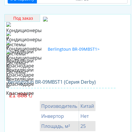
General
Climate
Под заказ
Gree
Green
Haier
Halsen
Hisense
Hitachi
Hyundai
Berlingtoun BR-09MBST1 (Серия Derby)
IGC
21 888
Kentatsu
Производитель
Китай
Komanchi
LEBERG
Инвертор
Нет
Lessar
Площадь, м²
25