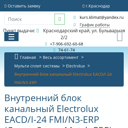
Оставить заявку
г.Краснодар
kurs.klimat@yandex.ru
График работы
Пункт выдачи:
Краснодарский край, ул. Бульварная
0
2/2
+7-906-692-60-68
74-61-74
Главная
Весь ассортимент
КАТАЛОГ
Мульти сплит системы
Electrolux
Внутренний блок канальный Electrolux EACD/I-24
АКЦИИ И РАСПРОДАЖИ
FMI/N3-ERP
БИБЛИОТЕКА
Внутренний блок
НОВОСТИ
канальный Electrolux
КОНТАКТЫ
EACD/I-24 FMI/N3-ERP
О КОМПАНИИ