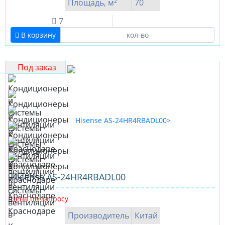
Площадь, м²
70
7
В корзину
Под заказ
Hisense AS-24HR4RBADL00
Цена по запросу
Производитель
Китай