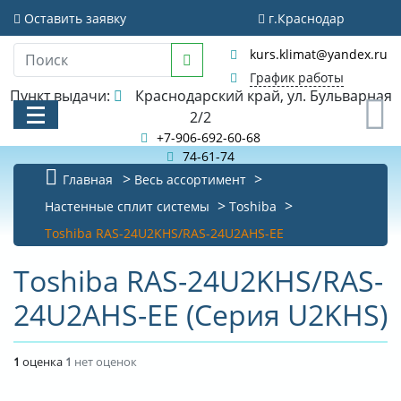
Оставить заявку
г.Краснодар
kurs.klimat@yandex.ru
График работы
Пункт выдачи:
Краснодарский край, ул. Бульварная
0
2/2
+7-906-692-60-68
74-61-74
Главная
Весь ассортимент
КАТАЛОГ
Настенные сплит системы
Toshiba
Toshiba RAS-24U2KHS/RAS-24U2AHS-EE
АКЦИИ И РАСПРОДАЖИ
Toshiba RAS-24U2KHS/RAS-
БИБЛИОТЕКА
24U2AHS-EE (Серия U2KHS)
НОВОСТИ
КОНТАКТЫ
1
оценка
1
нет оценок
О КОМПАНИИ