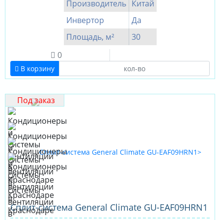
Производитель
Китай
Инвертор
Да
Площадь, м²
30
0
В корзину
Под заказ
Cплит-система General Climate GU-EAF09HRN1