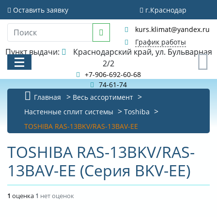
Оставить заявку
г.Краснодар
kurs.klimat@yandex.ru
График работы
Пункт выдачи:
Краснодарский край, ул. Бульварная
0
2/2
+7-906-692-60-68
74-61-74
Главная
Весь ассортимент
КАТАЛОГ
Настенные сплит системы
Toshiba
TOSHIBA RAS-13BKV/RAS-13BAV-EE
АКЦИИ И РАСПРОДАЖИ
TOSHIBA RAS-13BKV/RAS-
БИБЛИОТЕКА
13BAV-EE (Серия BKV-EE)
НОВОСТИ
КОНТАКТЫ
1
оценка
1
нет оценок
О КОМПАНИИ