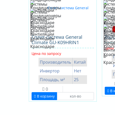
Сплит-система General
Ball
Climate GU-K09HRIN1
Цена 
Цена по запросу
Производитель
Китай
Инвертор
Нет
Площадь, м²
25
0
В 
В корзину