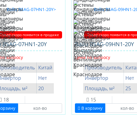
Товар скоро появится в продаже
Товар скоро появится в пр
u BSAG-07HN1-20Y
Ballu BSAG-09HN1-20Y
по запросу
Цена по запросу
Производитель
Китай
Производитель
Кита
Инвертор
Нет
Инвертор
Нет
Площадь, м²
20
Площадь, м²
25
18
15
корзину
В корзину