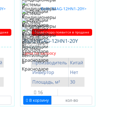
одаже
Товар скоро появится в продаже
Ballu BSAG-12HN1-20Y
Цена по запросу
й
Производитель
Китай
Инвертор
Нет
Площадь, м²
30
16
В корзину