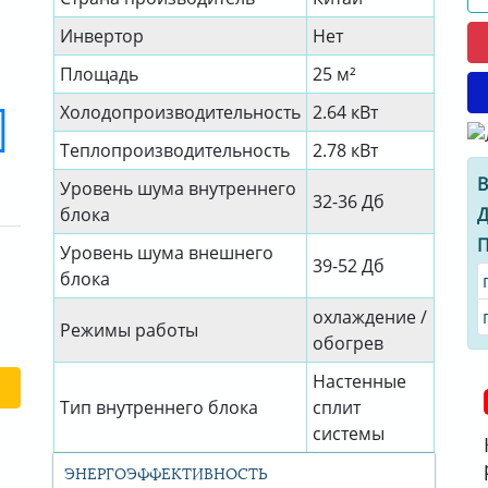
Инвертор
Нет
Площадь
25 м²
Холодопроизводительность
2.64 кВт
Теплопроизводительность
2.78 кВт
В
Уровень шума внутреннего
32-36 Дб
Д
блока
П
Уровень шума внешнего
39-52 Дб
блока
охлаждение /
Режимы работы
обогрев
Настенные
Тип внутреннего блока
сплит
системы
ЭНЕРГОЭФФЕКТИВНОСТЬ