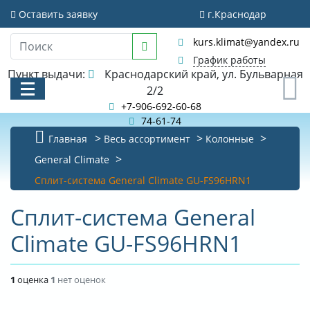
Оставить заявку
г.Краснодар
kurs.klimat@yandex.ru
График работы
Пункт выдачи:
Краснодарский край, ул. Бульварная
0
2/2
+7-906-692-60-68
74-61-74
Главная
Весь ассортимент
Колонные
КАТАЛОГ
General Climate
Сплит-система General Climate GU-FS96HRN1
АКЦИИ И РАСПРОДАЖИ
Сплит-система General
БИБЛИОТЕКА
Climate GU-FS96HRN1
НОВОСТИ
КОНТАКТЫ
1
оценка
1
нет оценок
О КОМПАНИИ