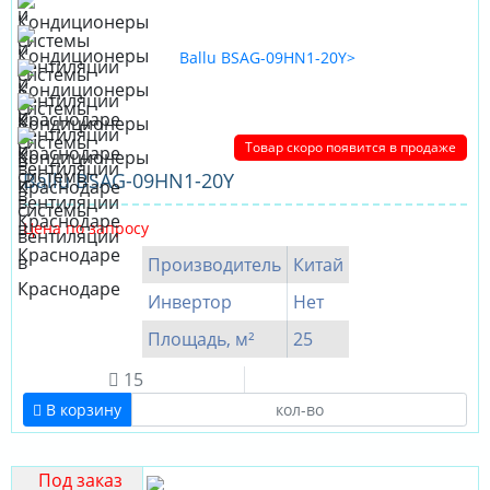
Товар скоро появится в продаже
Ballu BSAG-09HN1-20Y
Цена по запросу
Производитель
Китай
Инвертор
Нет
Площадь, м²
25
15
В корзину
Под заказ