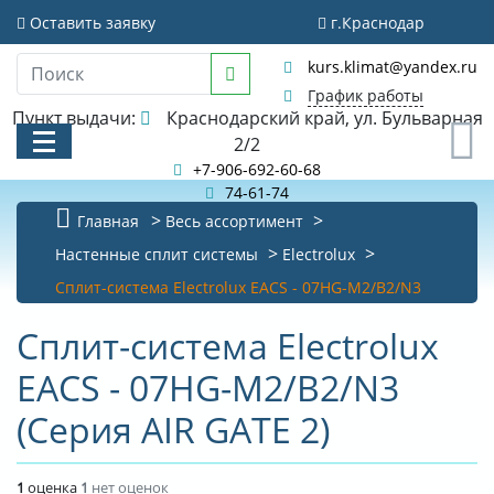
Оставить заявку
г.Краснодар
kurs.klimat@yandex.ru
График работы
Пункт выдачи:
Краснодарский край, ул. Бульварная
0
2/2
+7-906-692-60-68
74-61-74
Главная
Весь ассортимент
КАТАЛОГ
Настенные сплит системы
Electrolux
Сплит-система Electrolux EACS - 07HG-M2/B2/N3
АКЦИИ И РАСПРОДАЖИ
Сплит-система Electrolux
БИБЛИОТЕКА
EACS - 07HG-M2/B2/N3
НОВОСТИ
(Серия AIR GATE 2)
КОНТАКТЫ
О КОМПАНИИ
1
оценка
1
нет оценок