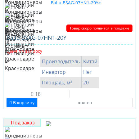
Товар скоро появится в продаже
Ballu BSAG-07HN1-20Y
Цена по запросу
Производитель
Китай
Инвертор
Нет
Площадь, м²
20
18
В корзину
Под заказ