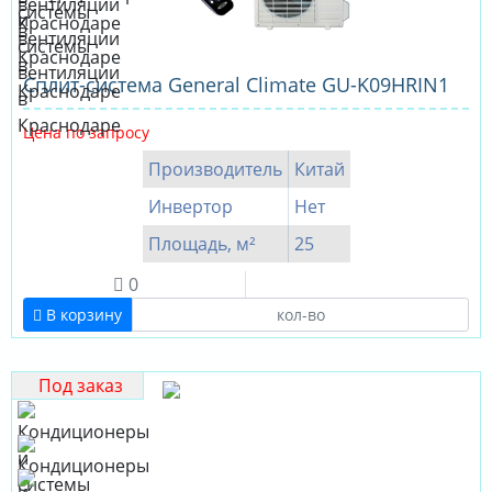
Сплит-система General Climate GU-K09HRIN1
Цена по запросу
Производитель
Китай
Инвертор
Нет
Площадь, м²
25
0
В корзину
Под заказ