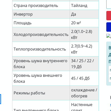
Страна производитель
Тайланд
Инвертор
Да
Площадь
20 м²
2.0(1.0~2.8)
Холодопроизводительность
кВт
2.7(0.9~4.2)
В
Теплопроизводительность
кВт
Д
Уровень шума внутреннего
34 / 25 / 22 /
П
блока
19 Дб
Уровень шума внешнего
45 / 45 Дб
блока
охлаждение /
Режимы работы
обогрев
Настенные
Тип внутреннего блока
сплит