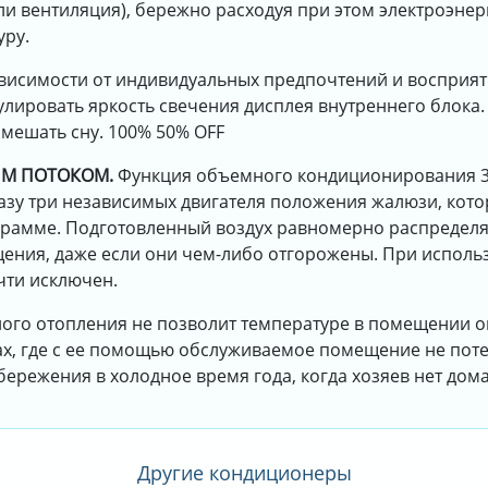
ли вентиляция), бережно расходуя при этом электроэне
уру.
ависимости от индивидуальных предпочтений и восприят
лировать яркость свечения дисплея внутреннего блока.
омешать сну. 100% 50% OFF
ЫМ ПОТОКОМ.
Функция объемного кондиционирования 3
азу три независимых двигателя положения жалюзи, кото
рамме. Подготовленный воздух равномерно распределяе
щения, даже если они чем-либо отгорожены. При исполь
чти исключен.
го отопления не позволит температуре в помещении оп
ах, где с ее помощью обслуживаемое помещение не поте
ережения в холодное время года, когда хозяев нет дома
Другие кондиционеры