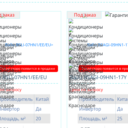
 заказ
Под заказ
Товар скоро появится в продаже
Товар скоро появится в пр
u BSLI-07HN1/EE/EU
Ballu BSAGI-09HN1-17Y
по запросу
Цена по запросу
Производитель
Китай
Производитель
Кита
Инвертор
Да
Инвертор
Да
Площадь, м²
20
Площадь, м²
25