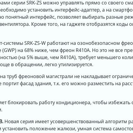
ами серии SRK-ZS можно управлять прямо со своего сма
необходимо установить интерфейс-адаптер, а на смартф
о понятный интерфейс, позволяет выбирать разные реж
ентилятора. Кроме того, на гаджете отобразятся коды о
т-системы SRK-ZS-W работают на озонобезопасном фрео
 (GWP) на 68% ниже, чем фреон R410A. Но это не все пр
стью (на 5% выше, чем R410A), требует меньшего колич
още в обращении, легко утилизируется.
а труб фреоновой магистрали не накладывает огранич
 портит фасад здания, т.к. его можно разместить на расс
яет блокировать работу кондиционера, чтобы избежать
.
В.
Новая серия имеет усовершенствованный алгоритм р
 установить положение жалюзи, умная система самосто