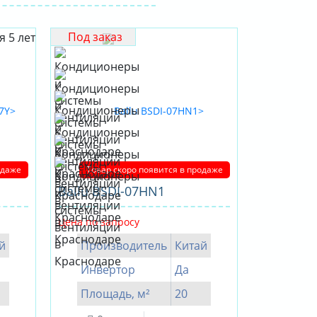
Под заказ
одаже
Товар скоро появится в продаже
Ballu BSDI-07HN1
Цена по запросу
й
Производитель
Китай
Инвертор
Да
Площадь, м²
20