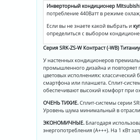
Инверторный кондиционер Mitsubishi 
потребление 440Ватт в режиме охлажд
Если вы не знаете какой выбрать и
ку
определиться с выбором кондиционе
Серия SRK-ZS-W Контраст (-WB) Титаниу
У настенных кондиционеров премиаль
промышленного дизайна и повторяет п
цветовых исполнениях: классический 
смартфона или планшета. Сплит-систем
обеспечивают высокий комфорт при ох
ОЧЕНЬ ТИХИЕ.
Сплит-системы серии SR
Уровень шума минимальный в отрасли и
ЭКОНОМИЧНЫЕ.
Благодаря использова
энергопотребления (А+++). На 1 кВт з