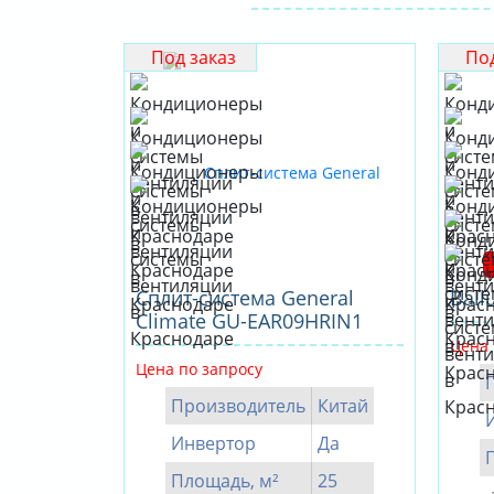
Под заказ
Под
Сплит-система General
Ball
Climate GU-EAR09HRIN1
Цена 
Цена по запросу
Производитель
Китай
Инвертор
Да
Площадь, м²
25