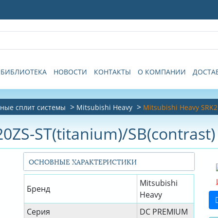
БИБЛИОТЕКА
НОВОСТИ
КОНТАКТЫ
О КОМПАНИИ
ДОСТА
ные сплит системы
Mitsubishi Heavy
Mitsubishi Heavy SRK20
20ZS-ST(titanium)/SB(contras
ОСНОВНЫЕ ХАРАКТЕРИСТИКИ
Mitsubishi
Бренд
Heavy
Серия
DC PREMIUM