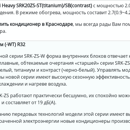
Heavy SRK20ZS-ST(titanium)/SB(contrast)
с мощностью 2.0
ения. В режиме обогрева, мощность составит 2.7(0.9~4.2
пить кондиционер в Краснодаре
, мы всегда рады Вам п
ра.
м (-WT) R32
ной серии SRK-ZS-W форма внутренних блоков отвечае
лавные, обтекаемые очертания «старшей» серии SRK-ZSX
белый, титаниум и контраст (черно-белый). Управлять 
ы новой серии имеют высокую сезонную эффективность, 
лаждении и нагреве воздуха.
K-ZS работают практически бесшумно, их спокойно можно
 составляет от 19 дБ(А).
нию передовых технологий модели этой серии имеют вы
атраченной электроэнергии новые кондиционеры производ