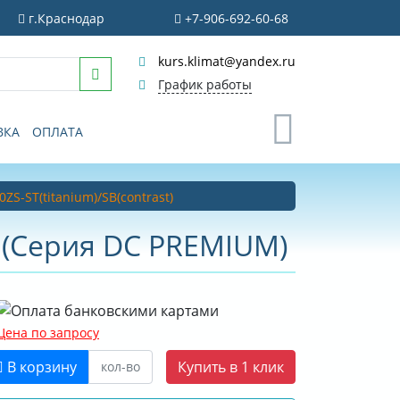
г.Краснодар
+7-906-692-60-68
kurs.klimat@yandex.ru
График работы
0
ВКА
ОПЛАТА
ZS-ST(titanium)/SB(contrast)
t) (Серия DC PREMIUM)
Цена по запросу
В корзину
Купить в 1 клик