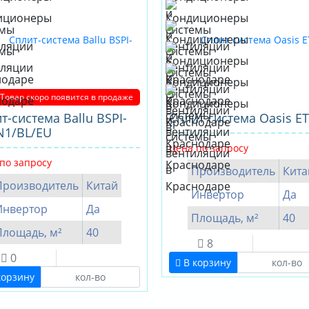
Товар скоро появится в продаже
т-система Ballu BSPI-
Сплит система Oasis ET
N1/BL/EU
Цена по запросу
по запросу
Производитель
Кита
Производитель
Китай
Инвертор
Да
Инвертор
Да
Площадь, м²
40
Площадь, м²
40
8
0
В корзину
корзину