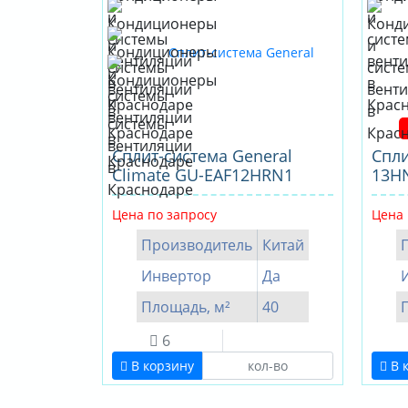
Cплит-система General
Спли
Climate GU-EAF12HRN1
13H
Цена по запросу
Цена 
Производитель
Китай
Инвертор
Да
Площадь, м²
40
6
В корзину
В 