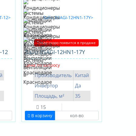
Товар скоро появится в продаже
-12
Ballu BSAGI-12HN1-17Y
Цена по запросу
й
Производитель
Китай
Инвертор
Да
Площадь, м²
35
15
В корзину