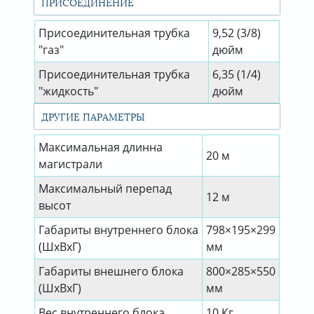
ПРИСОЕДИНЕНИЕ
Присоединительная трубка
9,52 (3/8)
"газ"
дюйм
Присоединительная трубка
6,35 (1/4)
"жидкость"
дюйм
ДРУГИЕ ПАРАМЕТРЫ
Максимальная длинна
20 м
магистрали
Максимальный перепад
12 м
высот
Габариты внутреннего блока
798×195×299
(ШхВхГ)
мм
Габариты внешнего блока
800×285×550
(ШхВхГ)
мм
Вес внутреннего блока
10 Кг