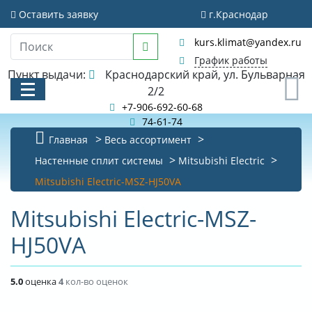
Оставить заявку
г.Краснодар
kurs.klimat@yandex.ru
График работы
Пункт выдачи:
Краснодарский край, ул. Бульварная
0
2/2
+7-906-692-60-68
74-61-74
Главная
Весь ассортимент
КАТАЛОГ
Настенные сплит системы
Mitsubishi Electric
Mitsubishi Electric-MSZ-HJ50VA
АКЦИИ И РАСПРОДАЖИ
Mitsubishi Electric-MSZ-
БИБЛИОТЕКА
HJ50VA
НОВОСТИ
КОНТАКТЫ
5.0
оценка
4
кол-во оценок
О КОМПАНИИ