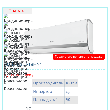
Под заказ
Товар скоро появится в продаже
Ballu BSDI-18HN1
Цена по запросу
Производитель
Китай
Инвертор
Да
Площадь, м²
50
7