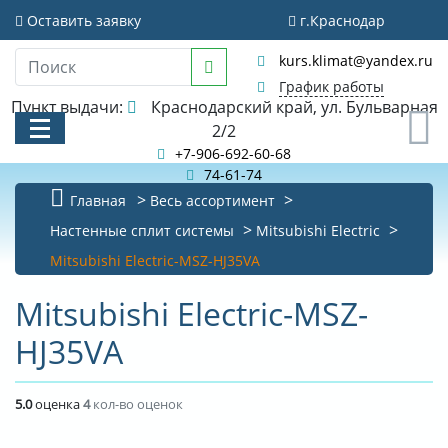
Оставить заявку
г.Краснодар
kurs.klimat@yandex.ru
График работы
Пункт выдачи:
Краснодарский край, ул. Бульварная
0
2/2
+7-906-692-60-68
74-61-74
Главная
Весь ассортимент
КАТАЛОГ
Настенные сплит системы
Mitsubishi Electric
Mitsubishi Electric-MSZ-HJ35VA
АКЦИИ И РАСПРОДАЖИ
Mitsubishi Electric-MSZ-
БИБЛИОТЕКА
HJ35VA
НОВОСТИ
КОНТАКТЫ
5.0
оценка
4
кол-во оценок
О КОМПАНИИ