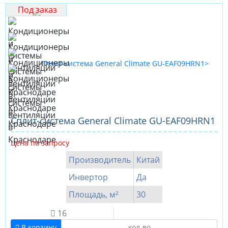
Под заказ
Cплит-система General Climate GU-EAF09HRN1
Цена по запросу
Производитель
Китай
Инвертор
Да
Площадь, м²
30
16
В корзину