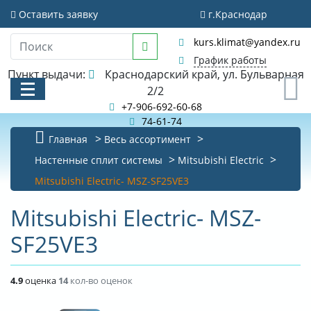
Оставить заявку
г.Краснодар
kurs.klimat@yandex.ru
График работы
Пункт выдачи:
Краснодарский край, ул. Бульварная
0
2/2
+7-906-692-60-68
74-61-74
Главная
Весь ассортимент
КАТАЛОГ
Настенные сплит системы
Mitsubishi Electric
Mitsubishi Electric- MSZ-SF25VE3
АКЦИИ И РАСПРОДАЖИ
Mitsubishi Electric- MSZ-
БИБЛИОТЕКА
SF25VE3
НОВОСТИ
КОНТАКТЫ
4.9
оценка
14
кол-во оценок
О КОМПАНИИ