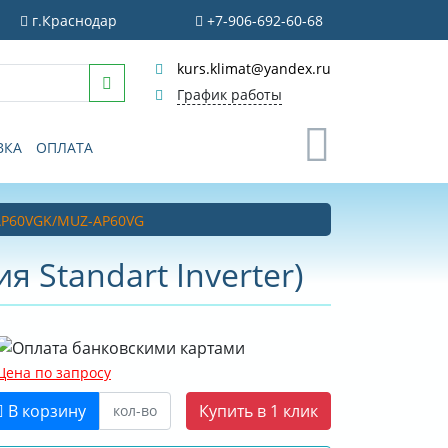
г.Краснодар
+7-906-692-60-68
kurs.klimat@yandex.ru
График работы
0
ВКА
ОПЛАТА
Z-AP60VGK/MUZ-AP60VG
я Standart Inverter)
Цена по запросу
В корзину
Купить в 1 клик