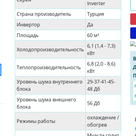
Inverter
Страна производитель
Турция
Инвертор
Да
Площадь
60 м²
6,1 (1,4 - 7,3)
Холодопроизводительность
кВт
В
6,8 (2,0 - 8,6)
Д
Теплопроизводительность
кВт
П
Уровень шума внутреннего
29-37-41-45-
блока
48 Дб
Уровень шума внешнего
56 Дб
блока
охлаждение /
Режимы работы
обогрев
Мульти сплит