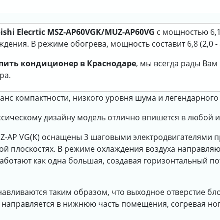
hi Elecrtic MSZ-AP60VGK/MUZ-AP60VG
с мощностью 6,1 
ения. В режиме обогрева, мощность составит 6,8 (2,0 - 8
пить кондиционер в Краснодаре
, мы всегда рады Ва
ра.
анс компактности, низкого уровня шума и легендарного 
ссическому дизайну модель отлично впишется в любой и
SZ-AP VG(K) оснащены 3 шаговыми электродвигателями
ной плоскостях. В режиме охлаждения воздуха направляю
аботают как одна большая, создавая горизонтальный по
вливаются таким образом, что выходное отверстие блока
х направляется в нижнюю часть помещения, согревая ног