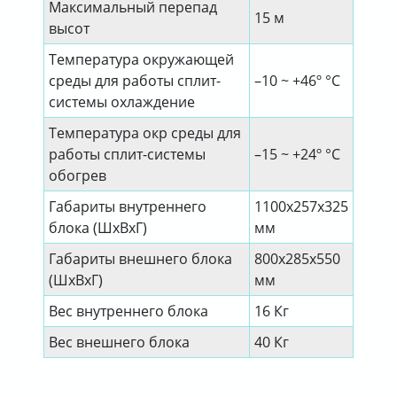
Максимальный перепад
15 м
высот
Температура окружающей
среды для работы сплит-
–10 ~ +46º °C
системы охлаждение
Температура окр среды для
работы сплит-системы
–15 ~ +24º °C
обогрев
Габариты внутреннего
1100x257x325
блока (ШхВхГ)
мм
Габариты внешнего блока
800x285x550
(ШхВхГ)
мм
Вес внутреннего блока
16 Кг
Вес внешнего блока
40 Кг