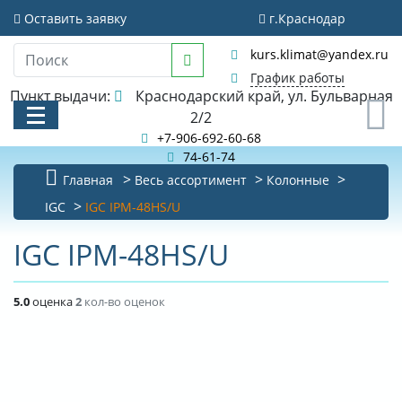
Оставить заявку
г.Краснодар
kurs.klimat@yandex.ru
График работы
Пункт выдачи:
Краснодарский край, ул. Бульварная
0
2/2
+7-906-692-60-68
74-61-74
Главная
Весь ассортимент
Колонные
КАТАЛОГ
IGC
IGC IPM-48HS/U
АКЦИИ И РАСПРОДАЖИ
IGC IPM-48HS/U
БИБЛИОТЕКА
5.0
оценка
2
кол-во оценок
НОВОСТИ
КОНТАКТЫ
О КОМПАНИИ