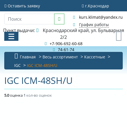
Оставить заявку
г.Краснодар
kurs.klimat@yandex.ru
График работы
Пункт выдачи:
Краснодарский край, ул. Бульварная
0
2/2
+7-906-692-60-68
74-61-74
Главная
Весь ассортимент
Кассетные
КАТАЛОГ
IGC
IGC ICM-48SH/U
АКЦИИ И РАСПРОДАЖИ
IGC ICM-48SH/U
БИБЛИОТЕКА
5.0
оценка
1
кол-во оценок
НОВОСТИ
КОНТАКТЫ
О КОМПАНИИ