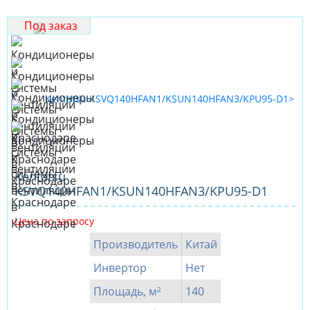
Под заказ
Kentatsu
KSVQ140HFAN1/KSUN140HFAN3/KPU95-D1
Цена по запросу
Производитель
Китай
Инвертор
Нет
Площадь, м²
140