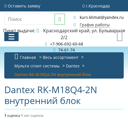
Оставить заявку
г.Краснодар
kurs.klimat@yandex.ru
График работы
Пункт выдачи:
Краснодарский край, ул. Бульварная
0
2/2
+7-906-692-60-68
74-61-74
Главная
Весь ассортимент
КАТАЛОГ
Мульти сплит системы
Dantex
Dantex RK-M18Q4-2N внутренний блок
АКЦИИ И РАСПРОДАЖИ
Dantex RK-M18Q4-2N
БИБЛИОТЕКА
внутренний блок
НОВОСТИ
КОНТАКТЫ
1
оценка
1
нет оценок
О КОМПАНИИ