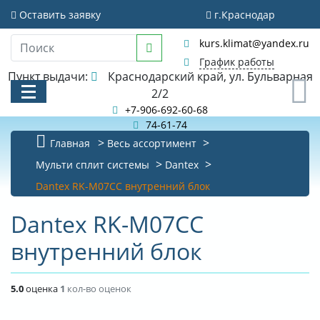
Оставить заявку
г.Краснодар
kurs.klimat@yandex.ru
График работы
Пункт выдачи:
Краснодарский край, ул. Бульварная
0
2/2
+7-906-692-60-68
74-61-74
Главная
Весь ассортимент
КАТАЛОГ
Мульти сплит системы
Dantex
Dantex RK-M07CC внутренний блок
АКЦИИ И РАСПРОДАЖИ
Dantex RK-M07CC
БИБЛИОТЕКА
внутренний блок
НОВОСТИ
КОНТАКТЫ
5.0
оценка
1
кол-во оценок
О КОМПАНИИ