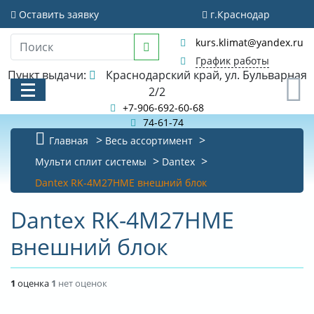
Оставить заявку
г.Краснодар
kurs.klimat@yandex.ru
График работы
Пункт выдачи:
Краснодарский край, ул. Бульварная
0
2/2
+7-906-692-60-68
74-61-74
Главная
Весь ассортимент
КАТАЛОГ
Мульти сплит системы
Dantex
Dantex RK-4M27HME внешний блок
АКЦИИ И РАСПРОДАЖИ
Dantex RK-4M27HME
БИБЛИОТЕКА
внешний блок
НОВОСТИ
КОНТАКТЫ
1
оценка
1
нет оценок
О КОМПАНИИ