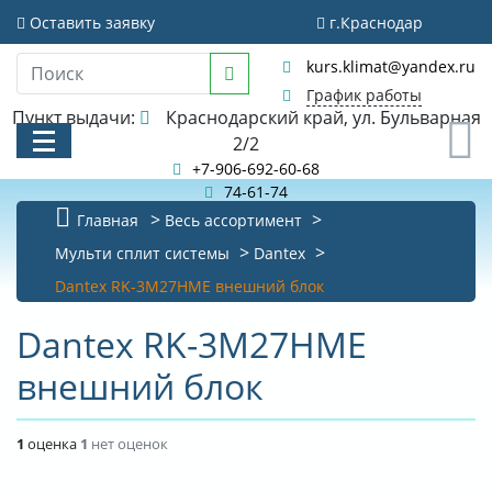
Оставить заявку
г.Краснодар
kurs.klimat@yandex.ru
График работы
Пункт выдачи:
Краснодарский край, ул. Бульварная
0
2/2
+7-906-692-60-68
74-61-74
Главная
Весь ассортимент
КАТАЛОГ
Мульти сплит системы
Dantex
Dantex RK-3M27HME внешний блок
АКЦИИ И РАСПРОДАЖИ
Dantex RK-3M27HME
БИБЛИОТЕКА
внешний блок
НОВОСТИ
КОНТАКТЫ
1
оценка
1
нет оценок
О КОМПАНИИ