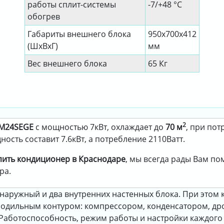
работы сплит-системы
-7/+48 °C
обогрев
Габариты внешнего блока
950х700х412
(ШхВхГ)
мм
Вес внешнего блока
65 Кг
2
2M24SEGE
с мощностью 7кВт, охлаждает до
70 м
, при по
ость составит 7.6кВт, а потребление 2110Ватт.
пить кондиционер в Краснодаре
, мы всегда рады Вам п
ра.
н наружный и два внутренних настенных блока. При этом
олодильным контуром: компрессором, конденсатором, др
Работоспособность, режим работы и настройки каждого 