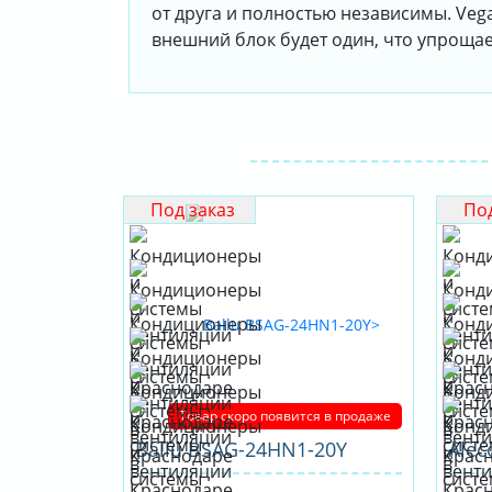
от друга и полностью независимы. Veg
внешний блок будет один, что упрощае
Под заказ
Под
Товар скоро появится в продаже
Ballu BSAG-24HN1-20Y
Alec