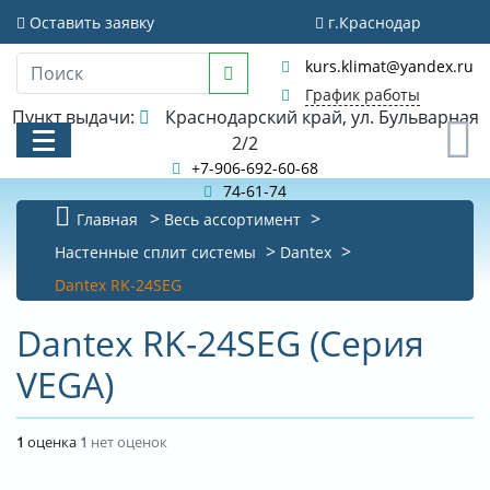
Оставить заявку
г.Краснодар
kurs.klimat@yandex.ru
График работы
Пункт выдачи:
Краснодарский край, ул. Бульварная
0
2/2
+7-906-692-60-68
74-61-74
Главная
Весь ассортимент
КАТАЛОГ
Настенные сплит системы
Dantex
Dantex RK-24SEG
АКЦИИ И РАСПРОДАЖИ
Dantex RK-24SEG (Серия
БИБЛИОТЕКА
VEGA)
НОВОСТИ
КОНТАКТЫ
1
оценка
1
нет оценок
О КОМПАНИИ