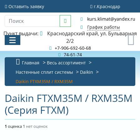
Оставить заявку
г.Краснодар
kurs.klimat@yandex.ru
График работы
Пункт выдачи:
Краснодарский край, ул. Бульварная
0
2/2
+7-906-692-60-68
74-61-74
Главная
Весь ассортимент
КАТАЛОГ
Настенные сплит системы
Daikin
Daikin FTXM35M / RXM35M
АКЦИИ И РАСПРОДАЖИ
Daikin FTXM35M / RXM35M
БИБЛИОТЕКА
(Серия FTXM)
НОВОСТИ
КОНТАКТЫ
1
оценка
1
нет оценок
О КОМПАНИИ