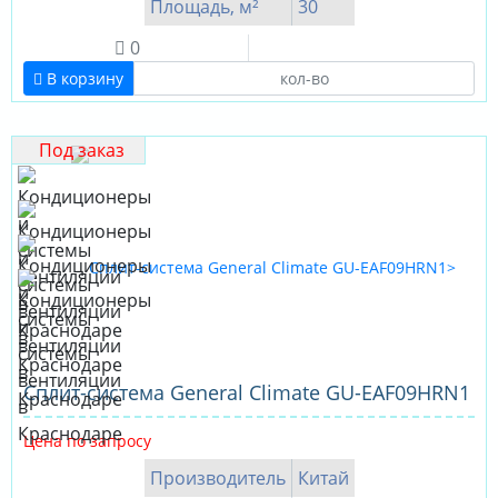
Площадь, м²
30
0
В корзину
Под заказ
Cплит-система General Climate GU-EAF09HRN1
Цена по запросу
Производитель
Китай