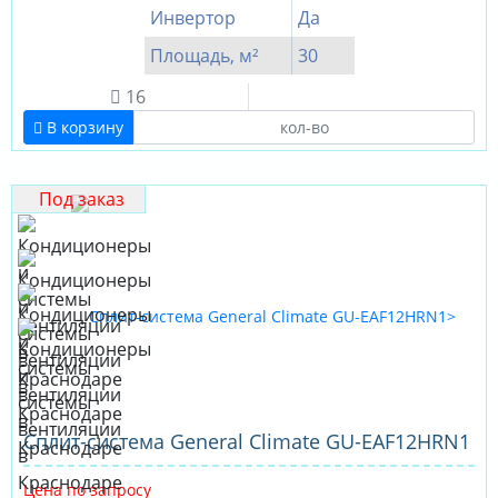
Инвертор
Да
Площадь, м²
30
16
В корзину
Под заказ
Cплит-система General Climate GU-EAF12HRN1
Цена по запросу