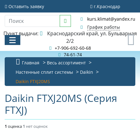
Оставить заявку
г.Краснодар
kurs.klimat@yandex.ru
График работы
Пункт выдачи:
Краснодарский край, ул. Бульварная
0
2/2
+7-906-692-60-68
74-61-74
Главная
Весь ассортимент
КАТАЛОГ
Настенные сплит системы
Daikin
Daikin FTXJ20MS
АКЦИИ И РАСПРОДАЖИ
Daikin FTXJ20MS (Серия
БИБЛИОТЕКА
FTXJ)
НОВОСТИ
КОНТАКТЫ
1
оценка
1
нет оценок
О КОМПАНИИ