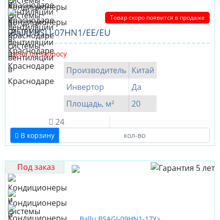
Товар скоро появится в продаже
Ballu BSLI-07HN1/EE/EU
Цена по запросу
Производитель
Китай
Инвертор
Да
Площадь, м²
20
24
В корзину
Под заказ