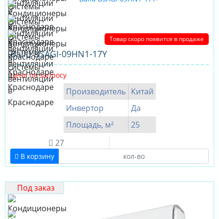
Товар скоро появится в продаже
Ballu BSAGI-09HN1-17Y
Цена по запросу
Производитель
Китай
Инвертор
Да
Площадь, м²
25
27
В корзину
Под заказ