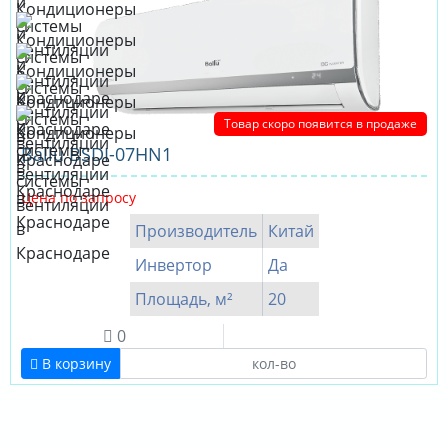
Товар скоро появится в продаже
Ballu BSDI-07HN1
Цена по запросу
Производитель
Китай
Инвертор
Да
Площадь, м²
20
0
В корзину