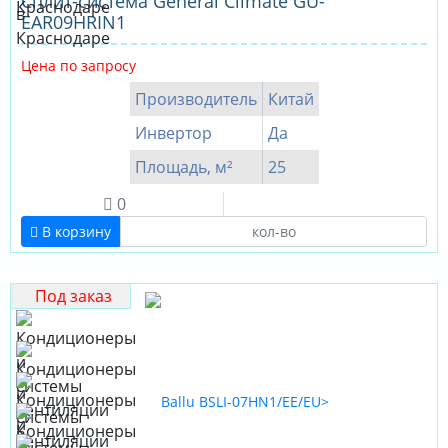
Сплит-система General Climate GU-
EAR09HRIN1
Цена по запросу
Производитель
Китай
Инвертор
Да
Площадь, м²
25
0
В корзину
Под заказ